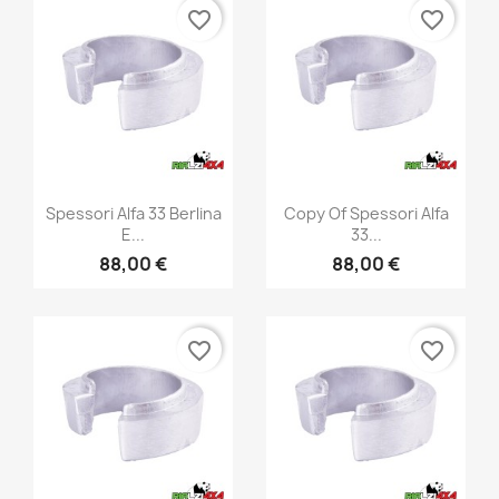
favorite_border
favorite_border
Vista rápida
Vista rápida


Spessori Alfa 33 Berlina
Copy Of Spessori Alfa
E...
33...
88,00 €
88,00 €
favorite_border
favorite_border