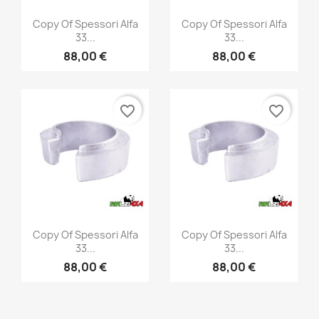
Vista rápida
Vista rápida


Copy Of Spessori Alfa
Copy Of Spessori Alfa
33...
33...
88,00 €
88,00 €
favorite_border
favorite_border
Vista rápida
Vista rápida


Copy Of Spessori Alfa
Copy Of Spessori Alfa
33...
33...
88,00 €
88,00 €