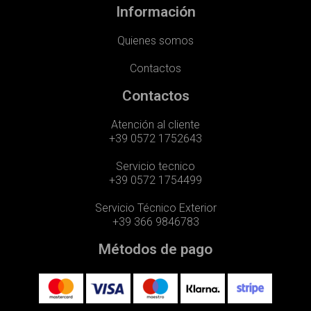
Información
Quienes somos
Contactos
Contactos
Atención al cliente
+39 0572 1752643
Servicio tecnico
+39 0572 1754499
Servicio Técnico Exterior
+39 366 9846783
Métodos de pago