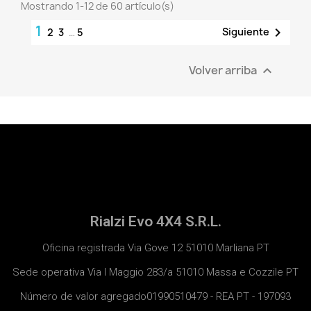
Mostrando 1-12 de 60 artículo(s)
1

Siguiente
2
3
…
5
Volver arriba

Rialzi Evo 4X4 S.R.L.
Oficina registrada Via Gove 12 51010 Marliana PT
Sede operativa Via I Maggio 283/a 51010 Massa e Cozzile PT
Número de valor agregado01990510479 - REA PT - 197093