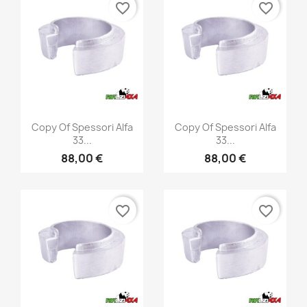
favorite_border
favorite_border
Vista rápida
Vista rápida


Copy Of Spessori Alfa
Copy Of Spessori Alfa
33...
33...
88,00 €
88,00 €
favorite_border
favorite_border