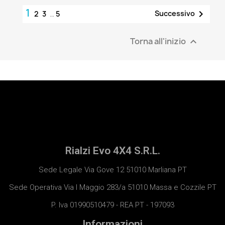
1

Successivo
2
3
…
5
Torna all'inizio

Rialzi Evo 4X4 S.R.L.
Sede Legale Via Gove 12 51010 Marliana PT
Sede Operativa Via I Maggio 283/a 51010 Massa e Cozzile PT
P. Iva 01990510479 - REA PT - 197093
Informazioni