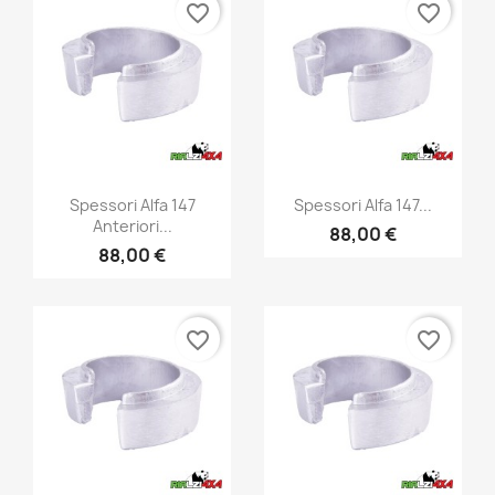
favorite_border
favorite_border
Anteprima
Anteprima


Spessori Alfa 147
Spessori Alfa 147...
Anteriori...
88,00 €
88,00 €
favorite_border
favorite_border