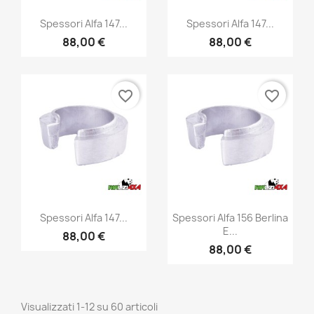
Anteprima
Anteprima


Spessori Alfa 147...
Spessori Alfa 147...
88,00 €
88,00 €
favorite_border
favorite_border
Anteprima
Anteprima


Spessori Alfa 147...
Spessori Alfa 156 Berlina
E...
88,00 €
88,00 €
Visualizzati 1-12 su 60 articoli