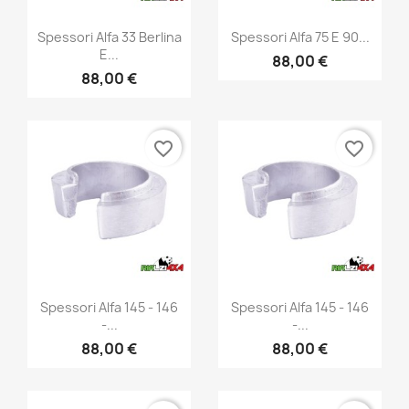
Anteprima
Anteprima


Spessori Alfa 33 Berlina
Spessori Alfa 75 E 90...
E...
88,00 €
88,00 €
favorite_border
favorite_border
Anteprima
Anteprima


Spessori Alfa 145 - 146
Spessori Alfa 145 - 146
-...
-...
88,00 €
88,00 €