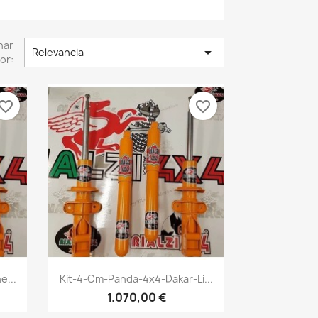
nar

Relevancia
or:
vorite_border
favorite_border
Vista rápida

e...
Kit-4-Cm-Panda-4x4-Dakar-Li...
1
+1
1.070,00 €