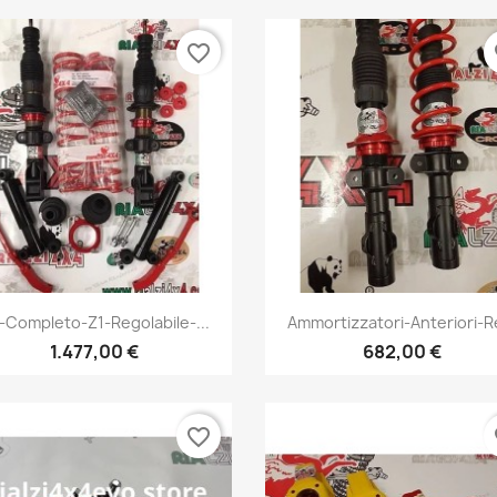
favorite_border
fa
Vista rápida
Vista rápida


t-Completo-Z1-Regolabile-...
Ammortizzatori-Anteriori-Re
+1
+
1.477,00 €
682,00 €
favorite_border
fa