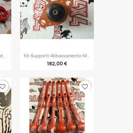
Vista rápida

...
Kit-Supporti-Abbassamento-M...
182,00 €
vorite_border
favorite_border