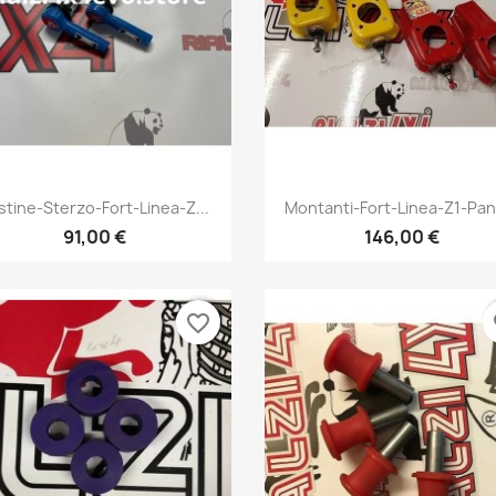
Vista rápida
Vista rápida


stine-Sterzo-Fort-Linea-Z...
Montanti-Fort-Linea-Z1-Pand
91,00 €
146,00 €
favorite_border
fa