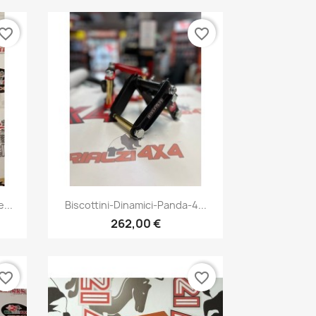
vorite_border
favorite_border
Vista rápida

...
Biscottini-Dinamici-Panda-4...
1
262,00 €
vorite_border
favorite_border