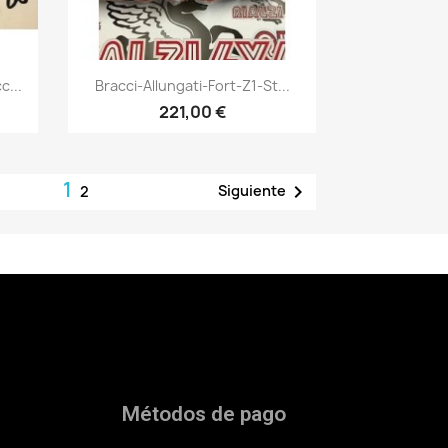
Vista rápida

c...
Bracci-Allungati-Fort-Z1-St...
221,00 €
1

Siguiente
2
Métodos de pago