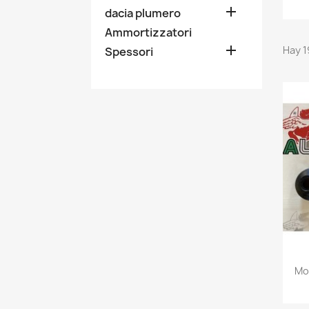

dacia plumero
Ammortizzatori

Hay 1
Spessori
Mo