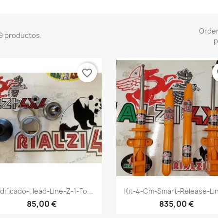
Orde
9 productos.
p
favorite_border
fa
Vista rápida
Vista rápida


dificado-Head-Line-Z-1-Fo...
Kit-4-Cm-Smart-Release-Lin
+
85,00 €
835,00 €