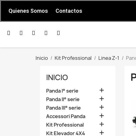
Quienes Somos
Contactos
Inicio
Kit Professional
Linea Z-1
Pand
P
INICIO

Panda I° serie

Panda II° serie

Panda III° serie

Accessori Panda

Kit Professional

Kit Elevador 4X4