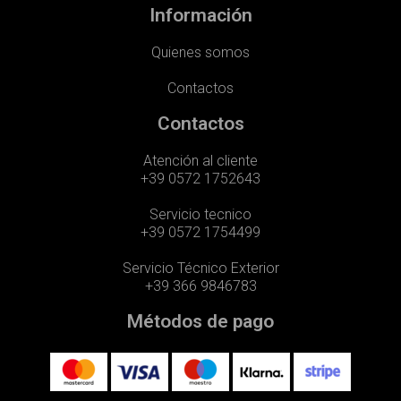
Información
Quienes somos
Contactos
Contactos
Atención al cliente
+39 0572 1752643
Servicio tecnico
+39 0572 1754499
Servicio Técnico Exterior
+39 366 9846783
Métodos de pago