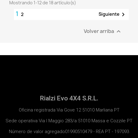
Mostrando 1-12 de 18 artículo(s)
1

Siguiente
2
Volver arriba

Rialzi Evo 4X4 S.R.L.
Oficina registrada Via Gove 12 51010 Marliana PT
Sede operativa Via I Maggio 283/a 51010 Massa e Cozzile PT
Número de valor agregado01990510479 - REA PT - 197093