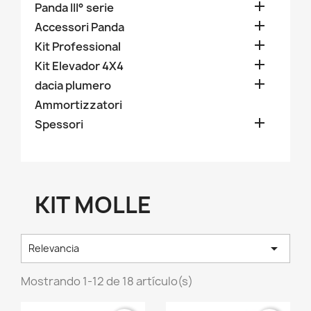

Panda III° serie

Accessori Panda

Kit Professional

Kit Elevador 4X4

dacia plumero
Ammortizzatori

Spessori
KIT MOLLE

Relevancia
Mostrando 1-12 de 18 artículo(s)