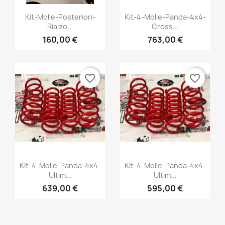
Vista rápida
Vista rápida


Kit-Molle-Posteriori-
Kit-4-Molle-Panda-4x4-
Rialzo...
Cross...
+1
+1
160,00 €
763,00 €
favorite_border
favorite_border
Vista rápida
Vista rápida


Kit-4-Molle-Panda-4x4-
Kit-4-Molle-Panda-4x4-
Ultim...
Ultim...
+1
+1
639,00 €
595,00 €