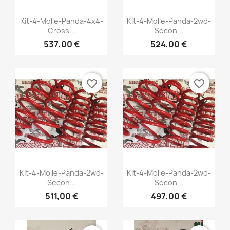
Vista rápida
Vista rápida


Kit-4-Molle-Panda-4x4-
Kit-4-Molle-Panda-2wd-
Cross...
Secon...
+1
+1
537,00 €
524,00 €
favorite_border
favorite_border
Vista rápida
Vista rápida


Kit-4-Molle-Panda-2wd-
Kit-4-Molle-Panda-2wd-
Secon...
Secon...
+1
+1
511,00 €
497,00 €