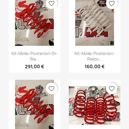
favorite_border
favorite_border
Vista rápida
Vista rápida


Kit-Molle-Posteriori-Di-
Kit-Molle-Posteriori-
Ria...
Rialzo...
+1
+1
291,00 €
160,00 €
favorite_border
favorite_border