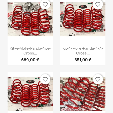
favorite_border
favorite_border
Vista rápida
Vista rápida


Kit-4-Molle-Panda-4x4-
Kit-4-Molle-Panda-4x4-
Cross...
Cross...
+1
+1
689,00 €
651,00 €
favorite_border
favorite_border