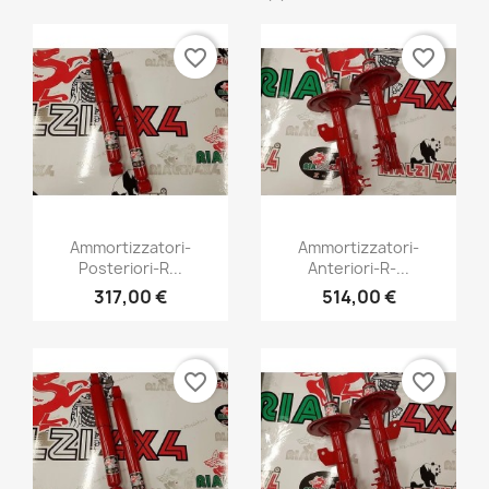
favorite_border
favorite_border
Vista rápida
Vista rápida


Ammortizzatori-
Ammortizzatori-
Posteriori-R...
Anteriori-R-...
+1
+1
317,00 €
514,00 €
favorite_border
favorite_border