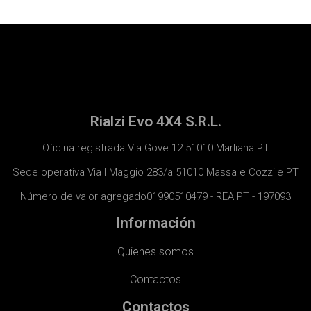
Rialzi Evo 4X4 S.R.L.
Oficina registrada Via Gove 12 51010 Marliana PT
Sede operativa Via I Maggio 283/a 51010 Massa e Cozzile PT
Número de valor agregado01990510479 - REA PT - 197093
Información
Quienes somos
Contactos
Contactos