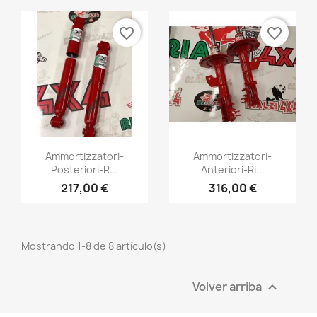
favorite_border
favorite_border
Vista rápida
Vista rápida


Ammortizzatori-
Ammortizzatori-
Posteriori-R...
Anteriori-Ri...
+1
+1
217,00 €
316,00 €
Mostrando 1-8 de 8 artículo(s)
Volver arriba
