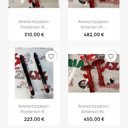
Vista rápida
Vista rápida


Ammortizzatori-
Ammortizzatori-
Posteriori-R...
Anteriori-R-...
+1
+1
310,00 €
482,00 €
favorite_border
favorite_border
Vista rápida
Vista rápida


Ammortizzatori-
Ammortizzatori-
Posteriori-R...
Anteriori-Ri...
+1
+1
223,00 €
450,00 €