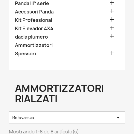

Panda III° serie

Accessori Panda

Kit Professional

Kit Elevador 4X4

dacia plumero
Ammortizzatori

Spessori
AMMORTIZZATORI
RIALZATI

Relevancia
Mostrando 1-8 de 8 artículo(s)