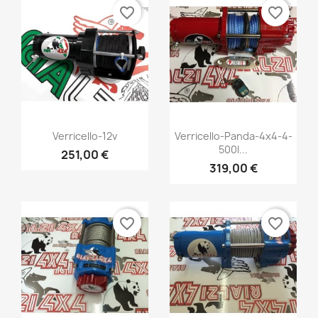
favorite_border
favorite_border
Vista rápida
Vista rápida


Verricello-12v
Verricello-Panda-4x4-4-
500l...
251,00 €
319,00 €
favorite_border
favorite_border