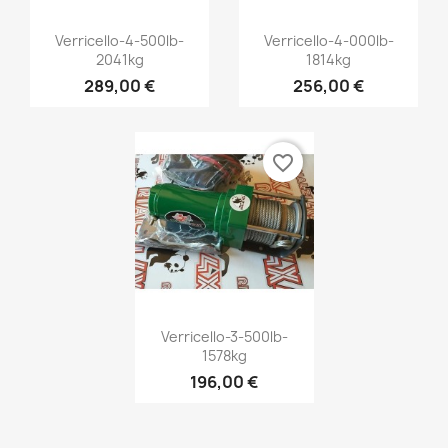
Vista rápida
Vista rápida


Verricello-4-500lb-
Verricello-4-000lb-
2041kg
1814kg
289,00 €
256,00 €
favorite_border
Vista rápida

Verricello-3-500lb-
1578kg
196,00 €