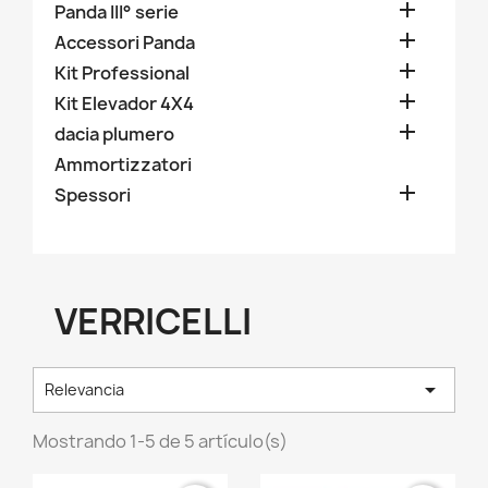

Panda III° serie

Accessori Panda

Kit Professional

Kit Elevador 4X4

dacia plumero
Ammortizzatori

Spessori
VERRICELLI

Relevancia
Mostrando 1-5 de 5 artículo(s)