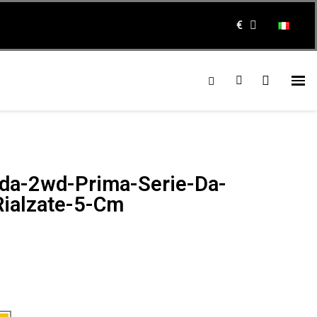
€
nda-2wd-Prima-Serie-Da-
ialzate-5-Cm
e