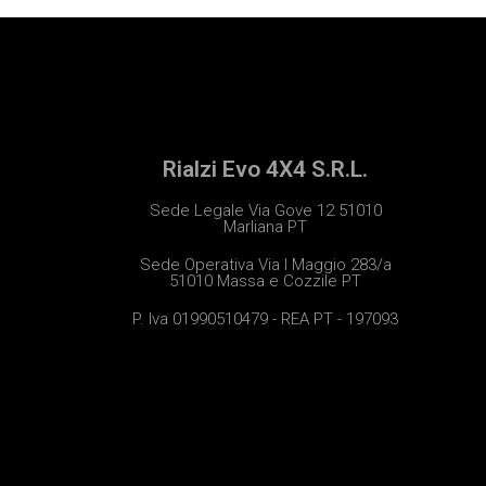
Rialzi Evo 4X4 S.R.L.
Sede Legale Via Gove 12 51010
Marliana PT
Sede Operativa Via I Maggio 283/a
51010 Massa e Cozzile PT
P. Iva 01990510479 - REA PT - 197093