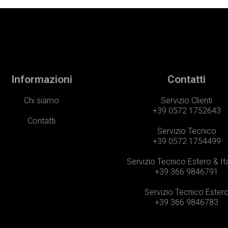
Informazioni
Contatti
Chi siamo
Servizio Clienti
+39 0572 1752643
Contatti
Servizio Tecnico
+39 0572 1754499
Servizio Tecnico Estero & It
+39 366 9846791
Servizio Tecnico Ester
+39 366 9846783