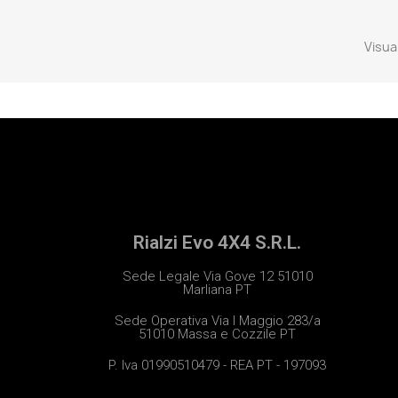
Visual
Rialzi Evo 4X4 S.R.L.
Sede Legale Via Gove 12 51010
Marliana PT
Sede Operativa Via I Maggio 283/a
51010 Massa e Cozzile PT
P. Iva 01990510479 - REA PT - 197093