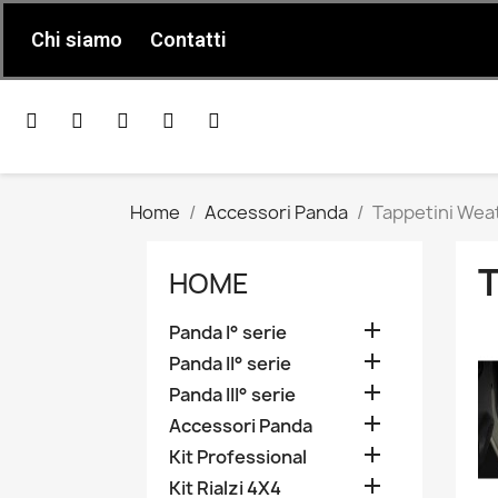
Chi siamo
Contatti
Home
Accessori Panda
Tappetini Wea
HOME

Panda I° serie

Panda II° serie

Panda III° serie

Accessori Panda

Kit Professional

Kit Rialzi 4X4