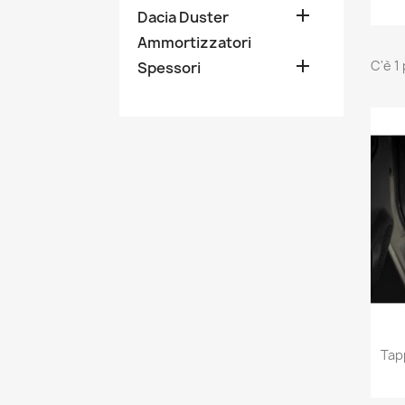

Dacia Duster
Ammortizzatori

C'è 1
Spessori
Tap