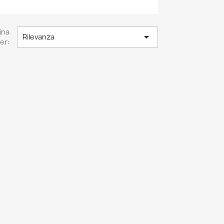
ina

Rilevanza
er: