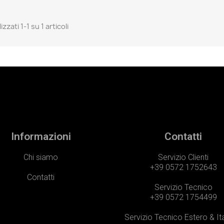
izzati 1-1 su 1 articoli
Informazioni
Contatti
Chi siamo
Servizio Clienti
+39 0572 1752643
Contatti
Servizio Tecnico
+39 0572 1754499
Servizio Tecnico Estero & It