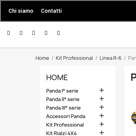
Chi siamo
Contatti
Home
Kit Professional
Linea R-6
Pan
HOME

Panda I° serie

Panda II° serie

Panda III° serie

Accessori Panda

Kit Professional

Kit Rialzi 4X4