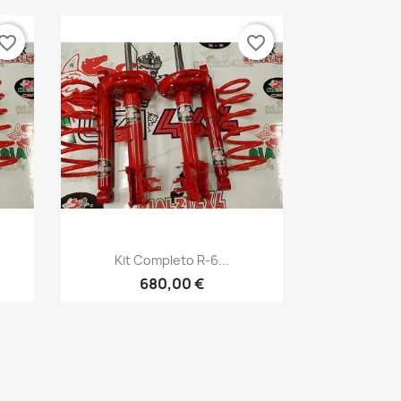
vorite_border
favorite_border
Anteprima

Kit Completo R-6...
1
+1
680,00 €