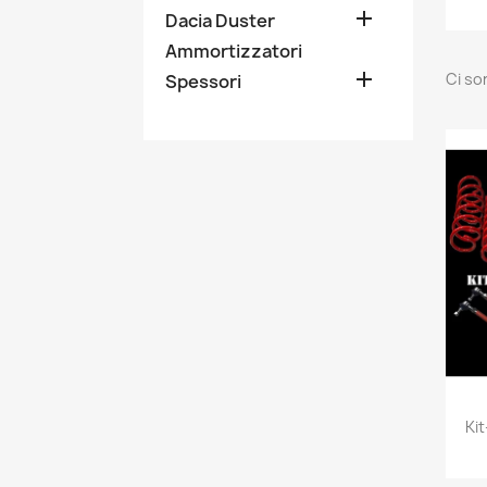

Dacia Duster
Ammortizzatori

Ci so
Spessori
Ki