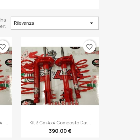
ina

Rilevanza
er:
vorite_border
favorite_border
Anteprima

-...
Kit 3 Cm 4x4 Composto Da:...
1
+1
390,00 €