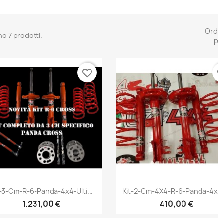
Ord
no 7 prodotti.
p
favorite_border
fa
Anteprima
Anteprima


t-3-Cm-R-6-Panda-4x4-Ulti...
Kit-2-Cm-4X4-R-6-Panda-4x4
+1
+
1.231,00 €
410,00 €