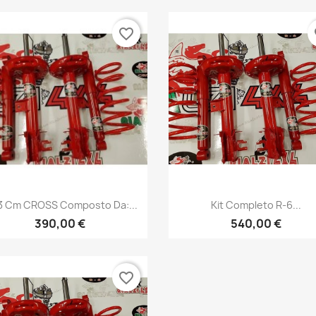
favorite_border
fa
Anteprima
Anteprima


 3 Cm CROSS Composto Da:...
Kit Completo R-6...
+1
+
390,00 €
540,00 €
favorite_border